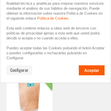
finalidad técnica y analíticas para mejorar nuestros servicios
mediante el análisis de sus hábitos de navegación. Puede
obtener la información sobre nuestra Política de Cookies en
el siguiente enlace
Política de Cookies.
Esta web contiene enlaces a sitios web de terceros con
BOLSA DE ORGANZA
políticas de privacidad ajenas a esta web que usted podrá
CON ADHESIVO
BOLSA DE PAPEL CON
decidir si acepta o no cuando acceda a ellos.
PERSONALIZADO
ADHESIVO PERRO
Puedes aceptar todas las Cookies pulsando el botón Aceptar
0,98 €
0,66 €
o puedes configurarlas o rechazarlas pulsando en
Configurar.
Configurar
Aceptar