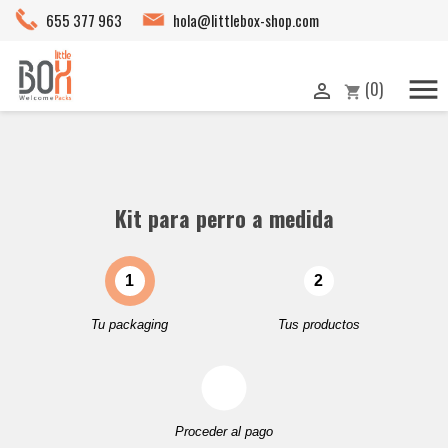
655 377 963
hola@littlebox-shop.com

(0)

shopping_cart
Kit para perro a medida
1
2
Tu packaging
Tus productos
Proceder al pago