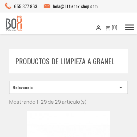
655 377 963
hola@littlebox-shop.com

(0)

shopping_cart
PRODUCTOS DE LIMPIEZA A GRANEL

Relevancia
Mostrando 1-29 de 29 artículo(s)