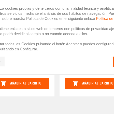
iza cookies propias y de terceros con una finalidad técnica y analític
tros servicios mediante el análisis de sus hábitos de navegación. Pu
n sobre nuestra Política de Cookies en el siguiente enlace
Política d
iene enlaces a sitios web de terceros con políticas de privacidad aj
d podrá decidir si acepta o no cuando acceda a ellos.
ar todas las Cookies pulsando el botón Aceptar o puedes configurarl
pulsando en Configurar.
r
PORTE CON TORNILLOS PARA...
SOPORTE ADHESIVO PARA..
1,59 €
4,68 €
AÑADIR AL CARRITO
AÑADIR AL CARRITO

