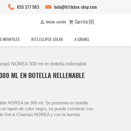
655 377 963
hola@littlebox-shop.com
Carrito
(0)
Iniciar sesión

shopping_cart
S INFANTILES
KITS ECLIPSE SOLAR
A GRANEL
mpú NOREA 300 ml en botella rellenable
300 ML EN BOTELLA RELLENABLE
able NOREA de 300 ml. Se presenta en botella
con tapón de color negro, se puede combinar con
s de Gel & Champú NOREA y con la bomba