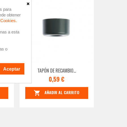
×
as para
ede obtener
e Cookies.
enas a esta
as o
Aceptar
.
TAPÓN DE RECAMBIO...
0,59 €
AÑADIR AL CARRITO
